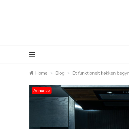
Skip
to
content
Home
»
Blog
»
Et funktionelt køkken begy
Annonce