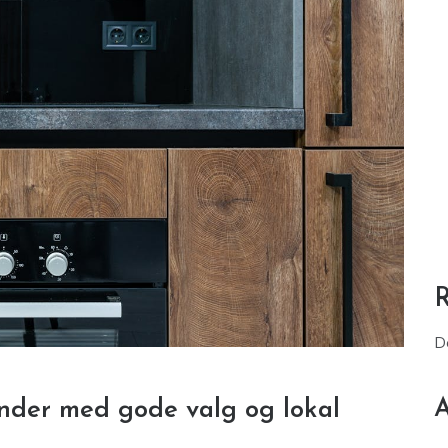
D
A
nder med gode valg og lokal