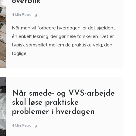
4 Min Reading
Når man vil forbedre hverdagen, er det sjældent
én enkelt løsning, der gør hele forskellen. Det er
typisk samspillet mellem de praktiske valg, den
faglige
Når smede- og VVS-arbejde
skal løse praktiske
problemer i hverdagen
4 Min Reading
De bedste løsninger er ofte dem, der både kan