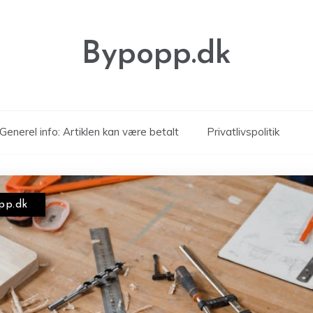
Bypopp.dk
Generel info: Artiklen kan være betalt
Privatlivspolitik
pp.dk
opp.dk