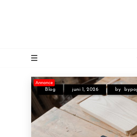
Skip
to
content
Annonce
Annonce
Annonce
Blog
juni 1, 2026
by
bypo
Blog
juni 18, 2026
by
byp