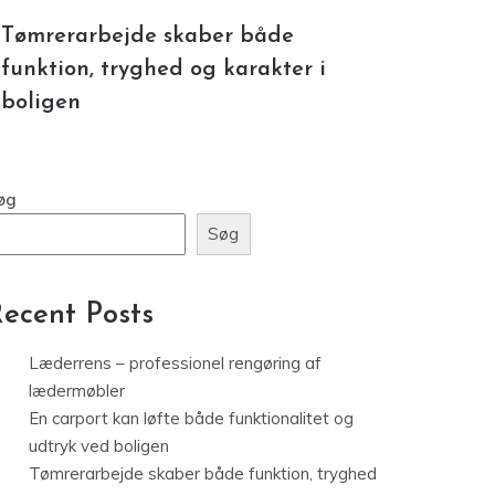
Tømrerarbejde skaber både
funktion, tryghed og karakter i
boligen
øg
Søg
ecent Posts
Læderrens – professionel rengøring af
lædermøbler
En carport kan løfte både funktionalitet og
udtryk ved boligen
Tømrerarbejde skaber både funktion, tryghed
og karakter i boligen