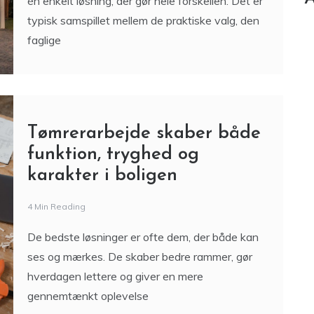
én enkelt løsning, der gør hele forskellen. Det er
typisk samspillet mellem de praktiske valg, den
faglige
Tømrerarbejde skaber både
funktion, tryghed og
karakter i boligen
4 Min Reading
De bedste løsninger er ofte dem, der både kan
ses og mærkes. De skaber bedre rammer, gør
hverdagen lettere og giver en mere
gennemtænkt oplevelse