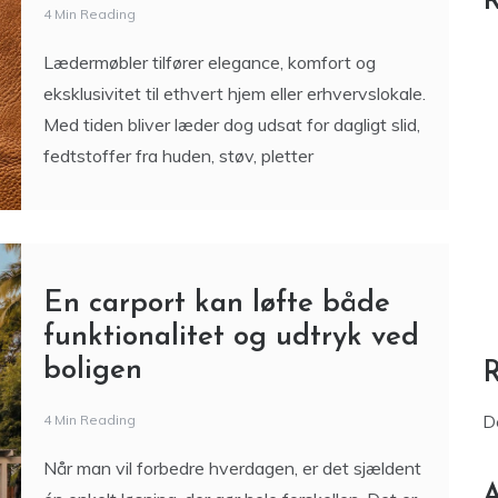
R
4 Min Reading
Lædermøbler tilfører elegance, komfort og
eksklusivitet til ethvert hjem eller erhvervslokale.
Med tiden bliver læder dog udsat for dagligt slid,
fedtstoffer fra huden, støv, pletter
En carport kan løfte både
funktionalitet og udtryk ved
boligen
4 Min Reading
D
Når man vil forbedre hverdagen, er det sjældent
A