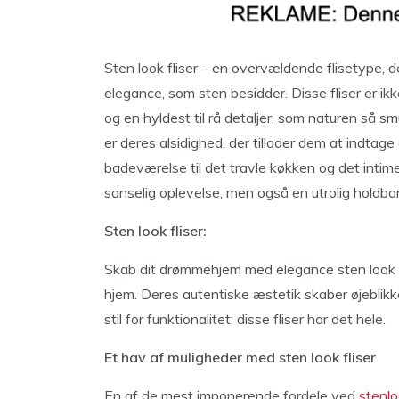
Sten look fliser – en overvældende flisetype, d
elegance, som sten besidder. Disse fliser er ikke
og en hyldest til rå detaljer, som naturen så 
er deres alsidighed, der tillader dem at indtag
badeværelse til det travle køkken og det intime
sanselig oplevelse, men også en utrolig holdbar
Sten look fliser:
Skab dit drømmehjem med elegance sten look flis
hjem. Deres autentiske æstetik skaber øjeblikke
stil for funktionalitet; disse fliser har det hele.
Et hav af muligheder med sten look fliser
En af de mest imponerende fordele ved
stenlo