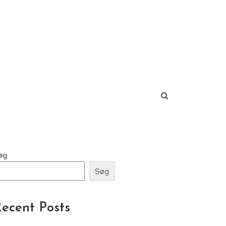
øg
Søg
ecent Posts