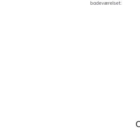
badeværelset:
C