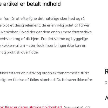
er formår at efterligne det naturlige skønhed og rå
 blot et designelement; de er en livlig palet af farver
smukt skaber. Hvad der gør dem endnu mere fantastiske
e enhver krog af dit hjem. Fra det varme og hyggelige
 køkken-alrum – sten look fliser bringer ikke kun en
 og praktisk overflade.
er tilfører en rustik og organisk fornemmelse til dit
ligt en følelse af tidløs skønhed. Du behøver ikke ofre
D
A
ok fliser er deres utrolige holdbarhed
og