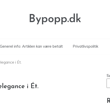
Bypopp.dk
Generel info: Artiklen kan være betalt
Privatlivspolitik
legance i Ét.
S
elegance i Ét.
R