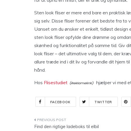
for at opnå en finish, der er unik og dynamisk.
Sten look fliser er mere end bare en praktisk lø
sig selv. Disse fliser forener det bedste fra t
Uanset om du ønsker et enkelt, tidløst design 
sten look fliser opfylde dine drømme og omdanne
skønhed og funktionalitet på samme tid. Giv d
look fliser – det ultimative valg til dem, der kr
allure træde ind i dit liv og forvandle dit hjem t
hånd.
Hos
Flisestudiet
hjælper vi med et
FACEBOOK
TWITTER
Indlægsnavigation
Find den rigtige ladeboks til elbil