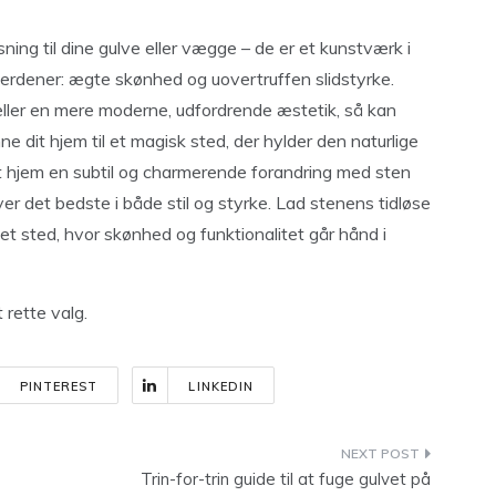
sning til dine gulve eller vægge – de er et kunstværk i
o verdener: ægte skønhed og uovertruffen slidstyrke.
eller en mere moderne, udfordrende æstetik, så kan
 dit hjem til et magisk sted, der hylder den naturlige
it hjem en subtil og charmerende forandring med sten
æver det bedste i både stil og styrke. Lad stenens tidløse
il et sted, hvor skønhed og funktionalitet går hånd i
 rette valg.
PINTEREST
LINKEDIN
Trin-for-trin guide til at fuge gulvet på